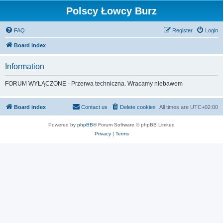
Polscy Łowcy Burz
FAQ
Register
Login
Board index
Information
FORUM WYŁĄCZONE - Przerwa techniczna. Wracamy niebawem
Board index
Contact us
Delete cookies
All times are
UTC+02:00
Powered by
phpBB
® Forum Software © phpBB Limited
Privacy
|
Terms