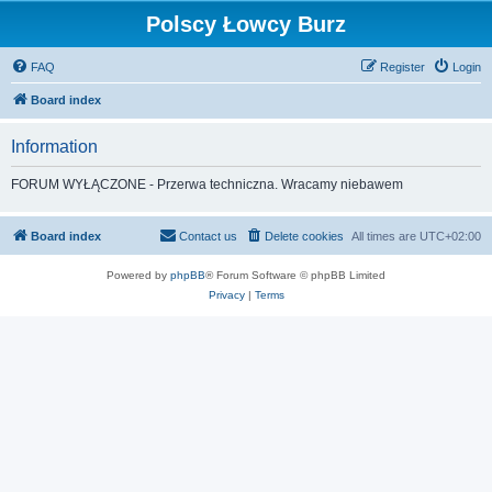
Polscy Łowcy Burz
FAQ
Register
Login
Board index
Information
FORUM WYŁĄCZONE - Przerwa techniczna. Wracamy niebawem
Board index
Contact us
Delete cookies
All times are
UTC+02:00
Powered by
phpBB
® Forum Software © phpBB Limited
Privacy
|
Terms