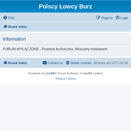
Polscy Łowcy Burz
FAQ
Register
Login
Board index
Information
FORUM WYŁĄCZONE - Przerwa techniczna. Wracamy niebawem
Board index
Contact us
Delete cookies
All times are
UTC+02:00
Powered by
phpBB
® Forum Software © phpBB Limited
Privacy
|
Terms