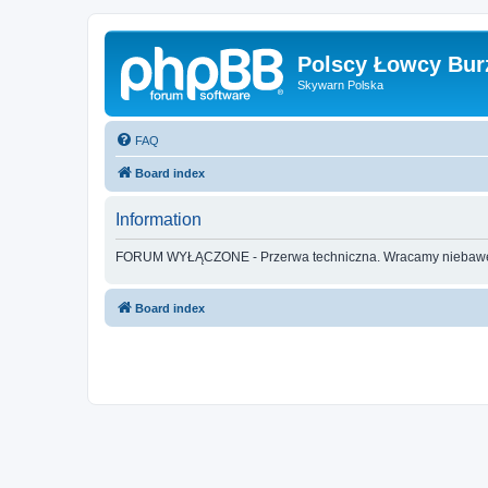
Polscy Łowcy Bur
Skywarn Polska
FAQ
Board index
Information
FORUM WYŁĄCZONE - Przerwa techniczna. Wracamy nieba
Board index