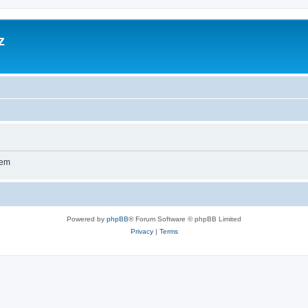
z
wem
Powered by
phpBB
® Forum Software © phpBB Limited
Privacy
|
Terms