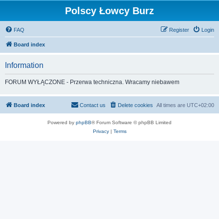
Polscy Łowcy Burz
FAQ
Register
Login
Board index
Information
FORUM WYŁĄCZONE - Przerwa techniczna. Wracamy niebawem
Board index
Contact us
Delete cookies
All times are
UTC+02:00
Powered by
phpBB
® Forum Software © phpBB Limited
Privacy
|
Terms