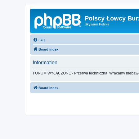
Polscy Łowcy Bur
Skywarn Polska
FAQ
Board index
Information
FORUM WYŁĄCZONE - Przerwa techniczna. Wracamy nieba
Board index