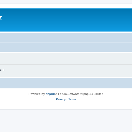
z
wem
Powered by
phpBB
® Forum Software © phpBB Limited
Privacy
|
Terms