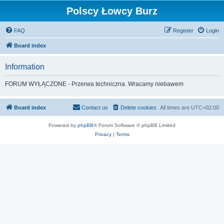
Polscy Łowcy Burz
FAQ
Register
Login
Board index
Information
FORUM WYŁĄCZONE - Przerwa techniczna. Wracamy niebawem
Board index
Contact us
Delete cookies
All times are
UTC+02:00
Powered by
phpBB
® Forum Software © phpBB Limited
Privacy
|
Terms