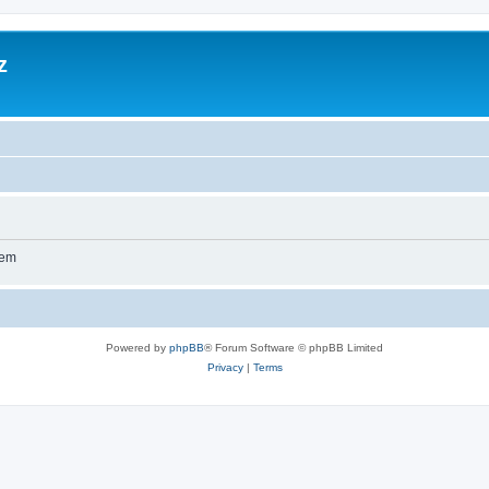
z
wem
Powered by
phpBB
® Forum Software © phpBB Limited
Privacy
|
Terms