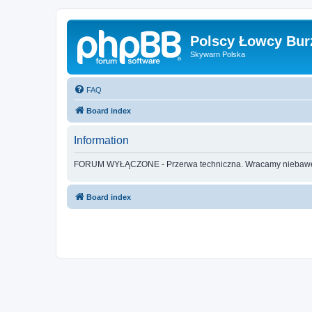
Polscy Łowcy Bur
Skywarn Polska
FAQ
Board index
Information
FORUM WYŁĄCZONE - Przerwa techniczna. Wracamy nieba
Board index