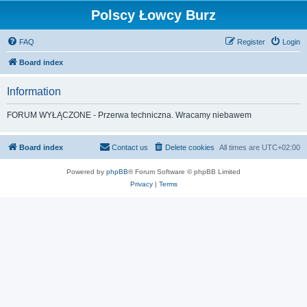
Polscy Łowcy Burz
FAQ
Register
Login
Board index
Information
FORUM WYŁĄCZONE - Przerwa techniczna. Wracamy niebawem
Board index
Contact us
Delete cookies
All times are
UTC+02:00
Powered by
phpBB
® Forum Software © phpBB Limited
Privacy
|
Terms