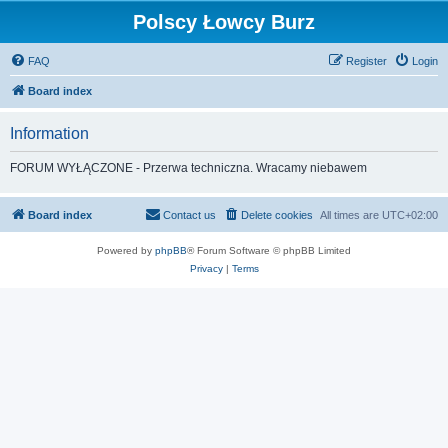
Polscy Łowcy Burz
FAQ
Register
Login
Board index
Information
FORUM WYŁĄCZONE - Przerwa techniczna. Wracamy niebawem
Board index
Contact us
Delete cookies
All times are
UTC+02:00
Powered by
phpBB
® Forum Software © phpBB Limited
Privacy
|
Terms