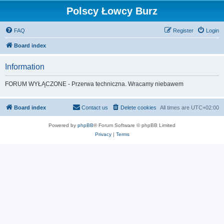
Polscy Łowcy Burz
FAQ
Register
Login
Board index
Information
FORUM WYŁĄCZONE - Przerwa techniczna. Wracamy niebawem
Board index
Contact us
Delete cookies
All times are
UTC+02:00
Powered by
phpBB
® Forum Software © phpBB Limited
Privacy
|
Terms