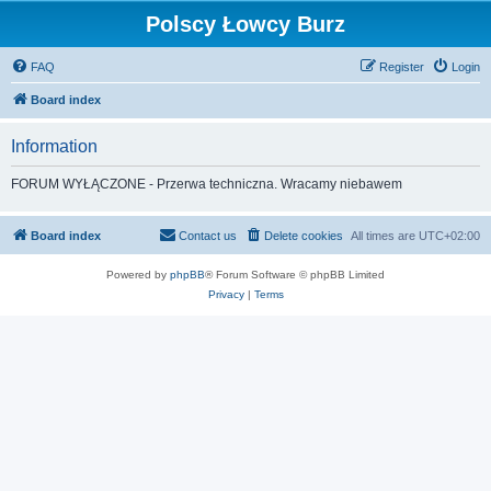
Polscy Łowcy Burz
FAQ
Register
Login
Board index
Information
FORUM WYŁĄCZONE - Przerwa techniczna. Wracamy niebawem
Board index
Contact us
Delete cookies
All times are
UTC+02:00
Powered by
phpBB
® Forum Software © phpBB Limited
Privacy
|
Terms