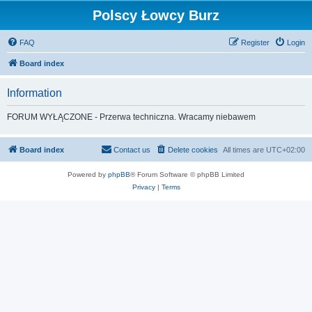
Polscy Łowcy Burz
FAQ
Register
Login
Board index
Information
FORUM WYŁĄCZONE - Przerwa techniczna. Wracamy niebawem
Board index
Contact us
Delete cookies
All times are
UTC+02:00
Powered by
phpBB
® Forum Software © phpBB Limited
Privacy
|
Terms