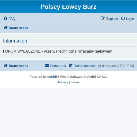
Polscy Łowcy Burz
FAQ
Register
Login
Board index
Information
FORUM WYŁĄCZONE - Przerwa techniczna. Wracamy niebawem
Board index
Contact us
Delete cookies
All times are
UTC+02:00
Powered by
phpBB
® Forum Software © phpBB Limited
Privacy
|
Terms