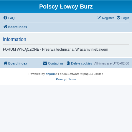
Polscy Łowcy Burz
FAQ
Register
Login
Board index
Information
FORUM WYŁĄCZONE - Przerwa techniczna. Wracamy niebawem
Board index
Contact us
Delete cookies
All times are
UTC+02:00
Powered by
phpBB
® Forum Software © phpBB Limited
Privacy
|
Terms