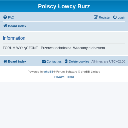
Polscy Łowcy Burz
FAQ
Register
Login
Board index
Information
FORUM WYŁĄCZONE - Przerwa techniczna. Wracamy niebawem
Board index
Contact us
Delete cookies
All times are
UTC+02:00
Powered by
phpBB
® Forum Software © phpBB Limited
Privacy
|
Terms