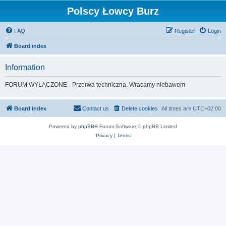
Polscy Łowcy Burz
FAQ
Register
Login
Board index
Information
FORUM WYŁĄCZONE - Przerwa techniczna. Wracamy niebawem
Board index
Contact us
Delete cookies
All times are
UTC+02:00
Powered by
phpBB
® Forum Software © phpBB Limited
Privacy
|
Terms