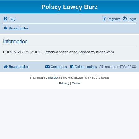
Polscy Łowcy Burz
FAQ
Register
Login
Board index
Information
FORUM WYŁĄCZONE - Przerwa techniczna. Wracamy niebawem
Board index
Contact us
Delete cookies
All times are
UTC+02:00
Powered by
phpBB
® Forum Software © phpBB Limited
Privacy
|
Terms