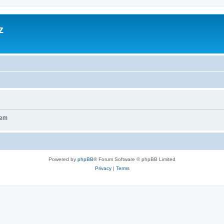
z
wem
Powered by
phpBB
® Forum Software © phpBB Limited
Privacy
|
Terms