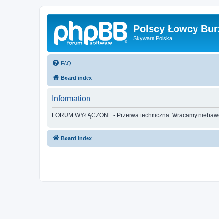
Polscy Łowcy Bur
Skywarn Polska
FAQ
Board index
Information
FORUM WYŁĄCZONE - Przerwa techniczna. Wracamy nieba
Board index