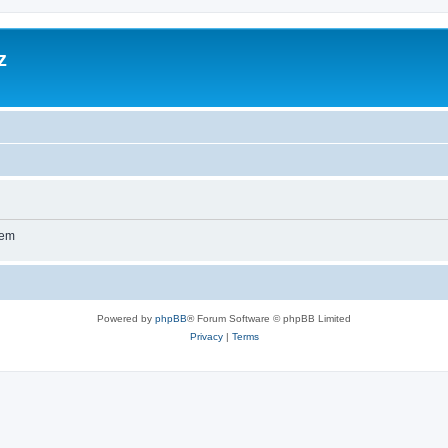
z
wem
Powered by
phpBB
® Forum Software © phpBB Limited
Privacy
|
Terms