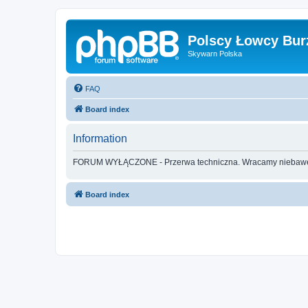
Polscy Łowcy Bur
Skywarn Polska
FAQ
Board index
Information
FORUM WYŁĄCZONE - Przerwa techniczna. Wracamy nieba
Board index