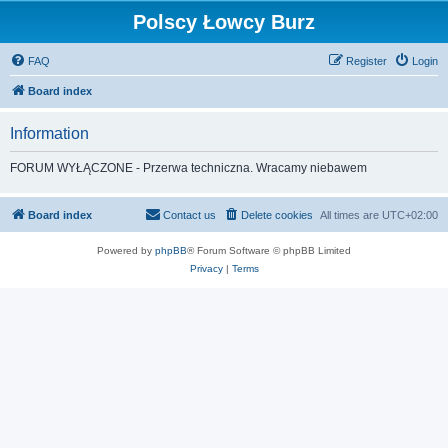
Polscy Łowcy Burz
FAQ
Register
Login
Board index
Information
FORUM WYŁĄCZONE - Przerwa techniczna. Wracamy niebawem
Board index
Contact us
Delete cookies
All times are
UTC+02:00
Powered by
phpBB
® Forum Software © phpBB Limited
Privacy
|
Terms