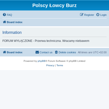
Polscy Łowcy Burz
FAQ
Register
Login
Board index
Information
FORUM WYŁĄCZONE - Przerwa techniczna. Wracamy niebawem
Board index
Contact us
Delete cookies
All times are
UTC+02:00
Powered by
phpBB
® Forum Software © phpBB Limited
Privacy
|
Terms