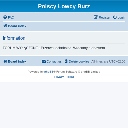
Polscy Łowcy Burz
FAQ
Register
Login
Board index
Information
FORUM WYŁĄCZONE - Przerwa techniczna. Wracamy niebawem
Board index
Contact us
Delete cookies
All times are
UTC+02:00
Powered by
phpBB
® Forum Software © phpBB Limited
Privacy
|
Terms