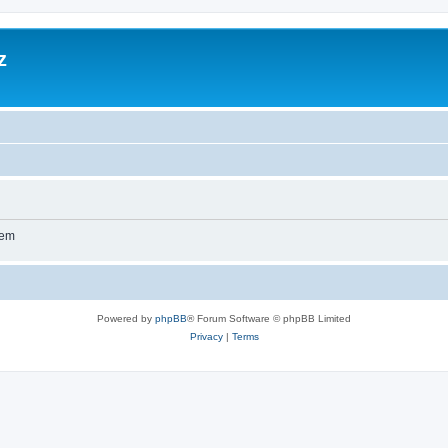
z
wem
Powered by
phpBB
® Forum Software © phpBB Limited
Privacy
|
Terms