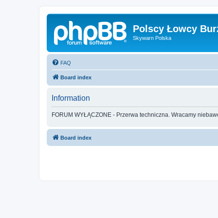
Polscy Łowcy Bur
Skywarn Polska
FAQ
Board index
Information
FORUM WYŁĄCZONE - Przerwa techniczna. Wracamy nieba
Board index