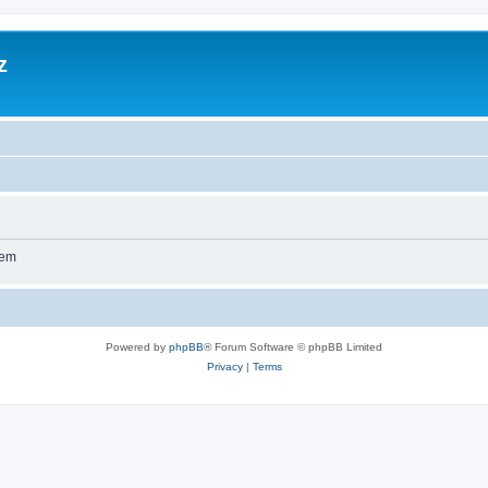
z
wem
Powered by
phpBB
® Forum Software © phpBB Limited
Privacy
|
Terms