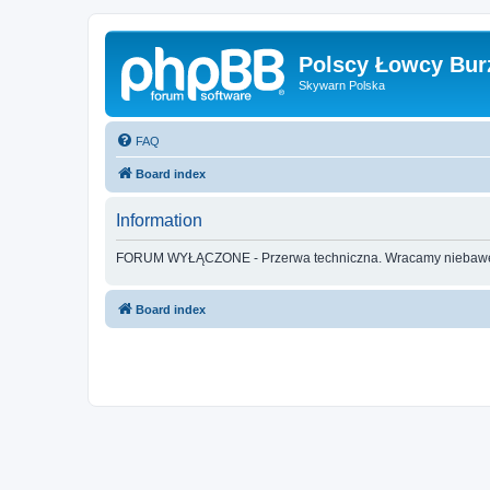
Polscy Łowcy Bur
Skywarn Polska
FAQ
Board index
Information
FORUM WYŁĄCZONE - Przerwa techniczna. Wracamy nieba
Board index