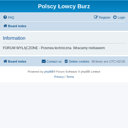
Polscy Łowcy Burz
FAQ
Register
Login
Board index
Information
FORUM WYŁĄCZONE - Przerwa techniczna. Wracamy niebawem
Board index
Contact us
Delete cookies
All times are
UTC+02:00
Powered by
phpBB
® Forum Software © phpBB Limited
Privacy
|
Terms