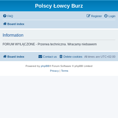
Polscy Łowcy Burz
FAQ
Register
Login
Board index
Information
FORUM WYŁĄCZONE - Przerwa techniczna. Wracamy niebawem
Board index
Contact us
Delete cookies
All times are
UTC+02:00
Powered by
phpBB
® Forum Software © phpBB Limited
Privacy
|
Terms