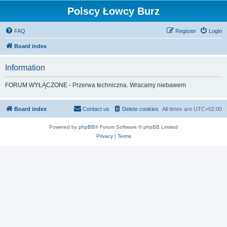
Polscy Łowcy Burz
FAQ
Register
Login
Board index
Information
FORUM WYŁĄCZONE - Przerwa techniczna. Wracamy niebawem
Board index
Contact us
Delete cookies
All times are
UTC+02:00
Powered by
phpBB
® Forum Software © phpBB Limited
Privacy
|
Terms