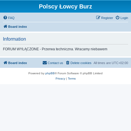
Polscy Łowcy Burz
FAQ
Register
Login
Board index
Information
FORUM WYŁĄCZONE - Przerwa techniczna. Wracamy niebawem
Board index
Contact us
Delete cookies
All times are
UTC+02:00
Powered by
phpBB
® Forum Software © phpBB Limited
Privacy
|
Terms