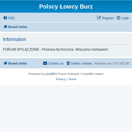
Polscy Łowcy Burz
FAQ
Register
Login
Board index
Information
FORUM WYŁĄCZONE - Przerwa techniczna. Wracamy niebawem
Board index
Contact us
Delete cookies
All times are
UTC+02:00
Powered by
phpBB
® Forum Software © phpBB Limited
Privacy
|
Terms