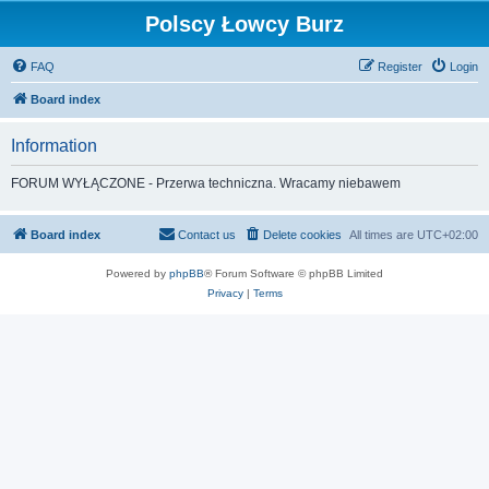
Polscy Łowcy Burz
FAQ
Register
Login
Board index
Information
FORUM WYŁĄCZONE - Przerwa techniczna. Wracamy niebawem
Board index
Contact us
Delete cookies
All times are
UTC+02:00
Powered by
phpBB
® Forum Software © phpBB Limited
Privacy
|
Terms