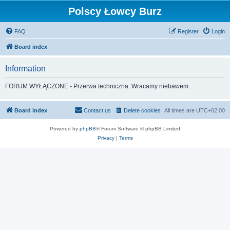
Polscy Łowcy Burz
FAQ
Register
Login
Board index
Information
FORUM WYŁĄCZONE - Przerwa techniczna. Wracamy niebawem
Board index
Contact us
Delete cookies
All times are
UTC+02:00
Powered by
phpBB
® Forum Software © phpBB Limited
Privacy
|
Terms