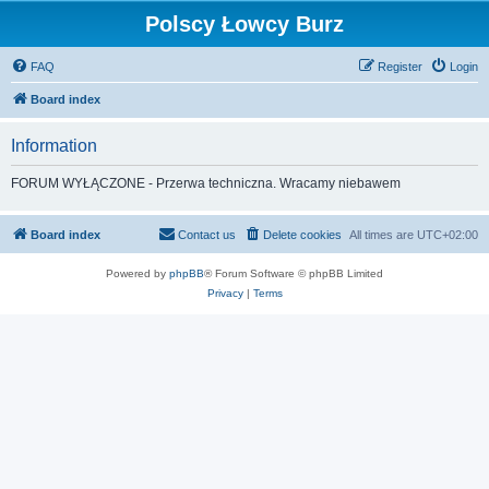
Polscy Łowcy Burz
FAQ
Register
Login
Board index
Information
FORUM WYŁĄCZONE - Przerwa techniczna. Wracamy niebawem
Board index
Contact us
Delete cookies
All times are
UTC+02:00
Powered by
phpBB
® Forum Software © phpBB Limited
Privacy
|
Terms