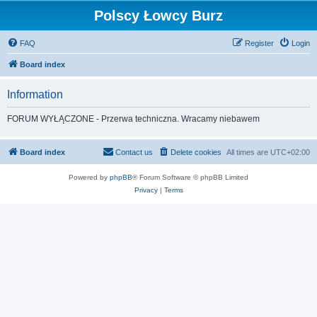
Polscy Łowcy Burz
FAQ
Register
Login
Board index
Information
FORUM WYŁĄCZONE - Przerwa techniczna. Wracamy niebawem
Board index
Contact us
Delete cookies
All times are
UTC+02:00
Powered by
phpBB
® Forum Software © phpBB Limited
Privacy
|
Terms