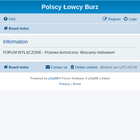
Polscy Łowcy Burz
FAQ
Register
Login
Board index
Information
FORUM WYŁĄCZONE - Przerwa techniczna. Wracamy niebawem
Board index
Contact us
Delete cookies
All times are
UTC+02:00
Powered by
phpBB
® Forum Software © phpBB Limited
Privacy
|
Terms