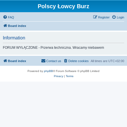
Polscy Łowcy Burz
FAQ
Register
Login
Board index
Information
FORUM WYŁĄCZONE - Przerwa techniczna. Wracamy niebawem
Board index
Contact us
Delete cookies
All times are
UTC+02:00
Powered by
phpBB
® Forum Software © phpBB Limited
Privacy
|
Terms