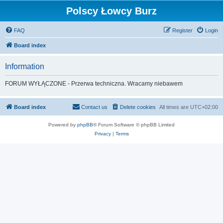
Polscy Łowcy Burz
FAQ
Register
Login
Board index
Information
FORUM WYŁĄCZONE - Przerwa techniczna. Wracamy niebawem
Board index
Contact us
Delete cookies
All times are
UTC+02:00
Powered by
phpBB
® Forum Software © phpBB Limited
Privacy
|
Terms