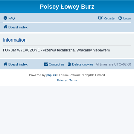
Polscy Łowcy Burz
FAQ
Register
Login
Board index
Information
FORUM WYŁĄCZONE - Przerwa techniczna. Wracamy niebawem
Board index
Contact us
Delete cookies
All times are
UTC+02:00
Powered by
phpBB
® Forum Software © phpBB Limited
Privacy
|
Terms