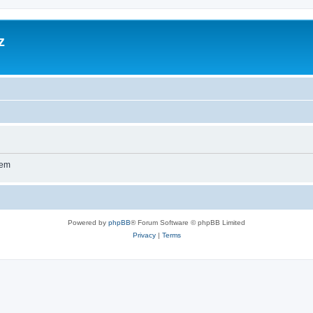
z
wem
Powered by
phpBB
® Forum Software © phpBB Limited
Privacy
|
Terms