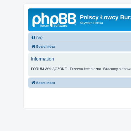
Polscy Łowcy Bur
Skywarn Polska
FAQ
Board index
Information
FORUM WYŁĄCZONE - Przerwa techniczna. Wracamy nieba
Board index