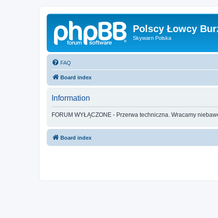
Polscy Łowcy Bur
Skywarn Polska
FAQ
Board index
Information
FORUM WYŁĄCZONE - Przerwa techniczna. Wracamy nieba
Board index