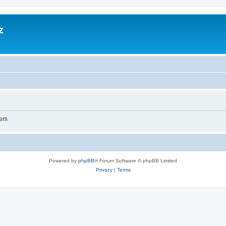
z
wem
Powered by
phpBB
® Forum Software © phpBB Limited
Privacy
|
Terms