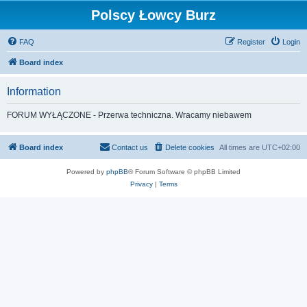
Polscy Łowcy Burz
FAQ
Register
Login
Board index
Information
FORUM WYŁĄCZONE - Przerwa techniczna. Wracamy niebawem
Board index
Contact us
Delete cookies
All times are
UTC+02:00
Powered by
phpBB
® Forum Software © phpBB Limited
Privacy
|
Terms