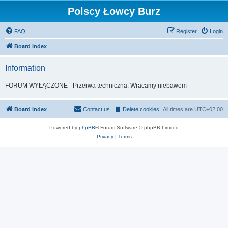
Polscy Łowcy Burz
FAQ
Register
Login
Board index
Information
FORUM WYŁĄCZONE - Przerwa techniczna. Wracamy niebawem
Board index
Contact us
Delete cookies
All times are
UTC+02:00
Powered by
phpBB
® Forum Software © phpBB Limited
Privacy
|
Terms