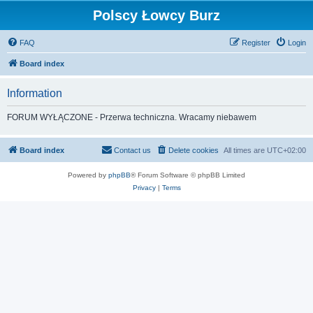
Polscy Łowcy Burz
FAQ
Register
Login
Board index
Information
FORUM WYŁĄCZONE - Przerwa techniczna. Wracamy niebawem
Board index
Contact us
Delete cookies
All times are
UTC+02:00
Powered by
phpBB
® Forum Software © phpBB Limited
Privacy
|
Terms