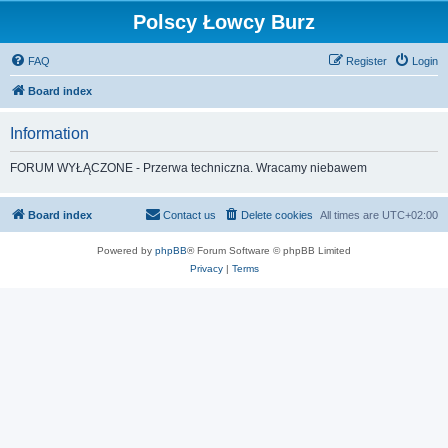
Polscy Łowcy Burz
FAQ
Register
Login
Board index
Information
FORUM WYŁĄCZONE - Przerwa techniczna. Wracamy niebawem
Board index
Contact us
Delete cookies
All times are
UTC+02:00
Powered by
phpBB
® Forum Software © phpBB Limited
Privacy
|
Terms