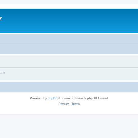
z
wem
Powered by
phpBB
® Forum Software © phpBB Limited
Privacy
|
Terms