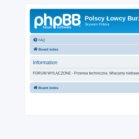
Polscy Łowcy Bur
Skywarn Polska
FAQ
Board index
Information
FORUM WYŁĄCZONE - Przerwa techniczna. Wracamy nieba
Board index