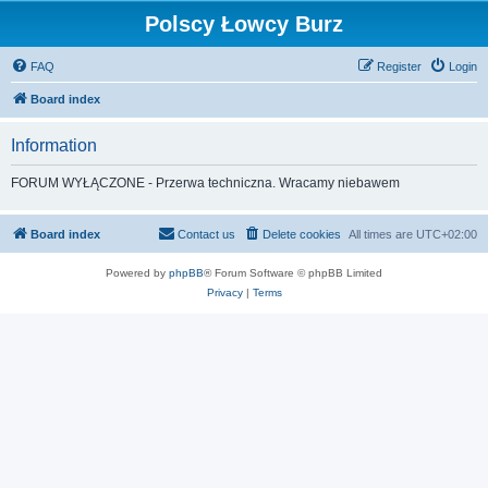
Polscy Łowcy Burz
FAQ
Register
Login
Board index
Information
FORUM WYŁĄCZONE - Przerwa techniczna. Wracamy niebawem
Board index
Contact us
Delete cookies
All times are
UTC+02:00
Powered by
phpBB
® Forum Software © phpBB Limited
Privacy
|
Terms