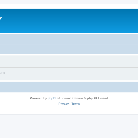
z
wem
Powered by
phpBB
® Forum Software © phpBB Limited
Privacy
|
Terms