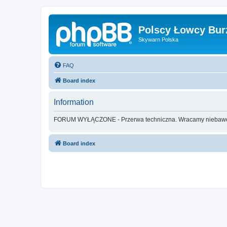
Polscy Łowcy Bur
Skywarn Polska
FAQ
Board index
Information
FORUM WYŁĄCZONE - Przerwa techniczna. Wracamy nieba
Board index