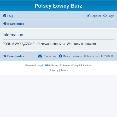
Polscy Łowcy Burz
FAQ
Register
Login
Board index
Information
FORUM WYŁĄCZONE - Przerwa techniczna. Wracamy niebawem
Board index
Contact us
Delete cookies
All times are
UTC+02:00
Powered by
phpBB
® Forum Software © phpBB Limited
Privacy
|
Terms