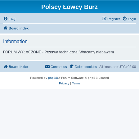
Polscy Łowcy Burz
FAQ
Register
Login
Board index
Information
FORUM WYŁĄCZONE - Przerwa techniczna. Wracamy niebawem
Board index
Contact us
Delete cookies
All times are
UTC+02:00
Powered by
phpBB
® Forum Software © phpBB Limited
Privacy
|
Terms