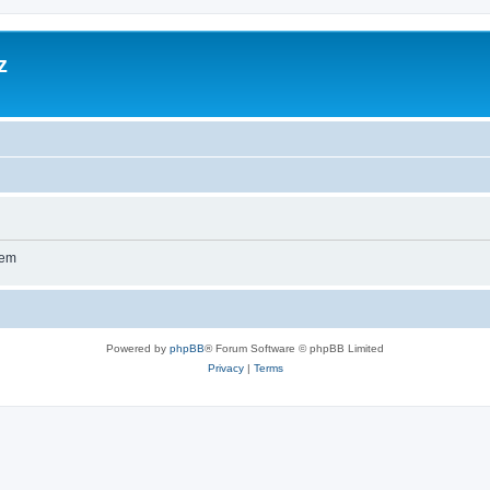
z
wem
Powered by
phpBB
® Forum Software © phpBB Limited
Privacy
|
Terms