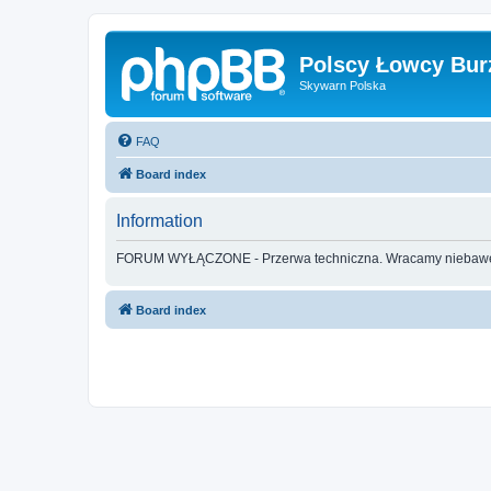
Polscy Łowcy Bur
Skywarn Polska
FAQ
Board index
Information
FORUM WYŁĄCZONE - Przerwa techniczna. Wracamy nieba
Board index